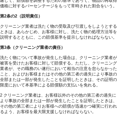
慮して、賠償額を調整するための基準であって、物品の再取得
価格に対するパーセンテージをもって常時された割合をいう。
第2条の2（説明責任）
クリーニング業者は洗たく物の受取及び引渡しをしようとする
ときは、あらかじめ、お客様に対し、洗たく物の処理方法等を
説明するとともに、この賠償基準を提示しなければならない。
第3条（クリーニング業者の責任）
洗たく物について事故が発生した場合は、クリーニング業者が
被害を受けたお客様に対して賠償する。ただし、クリーニング
業者が、その職務のい遂行において相当の注意を怠らなかった
こと、およびお客様またはその他の第三者の過失により事故の
全部または一部が発生したことを証明したときは、その証明の
限度において本基準による賠償額の支払いを免れる。
2 クリーニング業者は、お客様以外のその他の第三者の過失に
より事故の全部または一部が発生したことを証明したときは、
その他の第三者によりお客様への賠償が迅速かつ確実に行われ
るよう、お客様を最大限支援しなければならない。