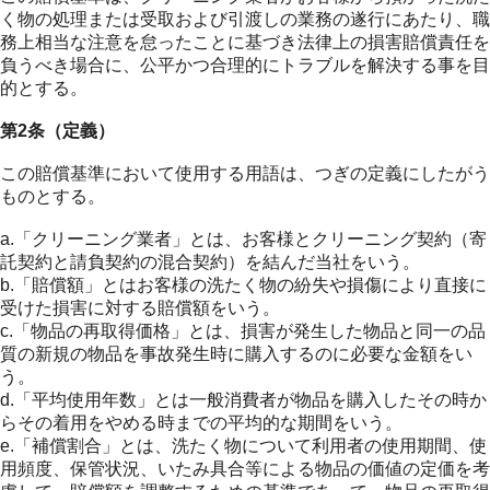
く物の処理または受取および引渡しの業務の遂行にあたり、職
務上相当な注意を怠ったことに基づき法律上の損害賠償責任を
負うべき場合に、公平かつ合理的にトラブルを解決する事を目
的とする。
第2条（定義）
この賠償基準において使用する用語は、つぎの定義にしたがう
ものとする。
a.「クリーニング業者」とは、お客様とクリーニング契約（寄
託契約と請負契約の混合契約）を結んだ当社をいう。
b.「賠償額」とはお客様の洗たく物の紛失や損傷により直接に
受けた損害に対する賠償額をいう。
c.「物品の再取得価格」とは、損害が発生した物品と同一の品
質の新規の物品を事故発生時に購入するのに必要な金額をい
う。
d.「平均使用年数」とは一般消費者が物品を購入したその時か
らその着用をやめる時までの平均的な期間をいう。
e.「補償割合」とは、洗たく物について利用者の使用期間、使
用頻度、保管状況、いたみ具合等による物品の価値の定価を考